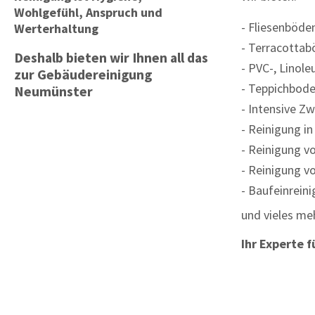
Wohlgefühl,
Anspruch und
Fliesenböde
Werterhaltung
Terracottab
Deshalb bieten wir Ihnen all das
PVC-, Linol
zur Gebäudereinigung
Teppichbode
Neumünster
Intensive Zw
Reinigung in
Reinigung vo
Reinigung vo
Baufeinreini
und vieles meh
Ihr Experte 