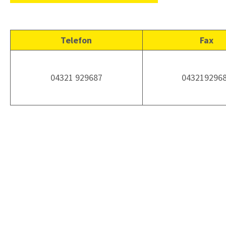
Telefon
Fax
04321 929687
043219296